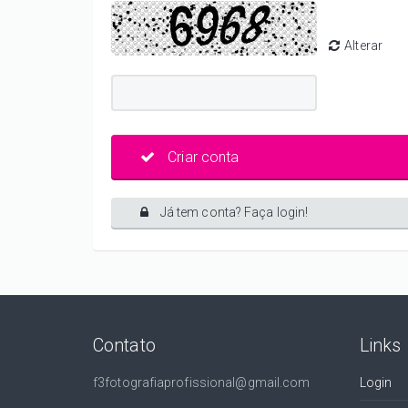
Alterar
Criar conta
Já tem conta? Faça login!
Contato
Links
f3fotografiaprofissional@gmail.com
Login