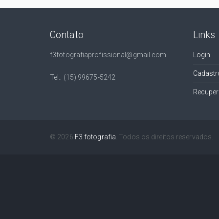
Contato
Links
f3fotografiaprofissional@gmail.com
Login
Cadastr
Tel.: (15) 99675-5242
Recuper
© 2026
F3 fotografia
. Todos os direitos reservados.