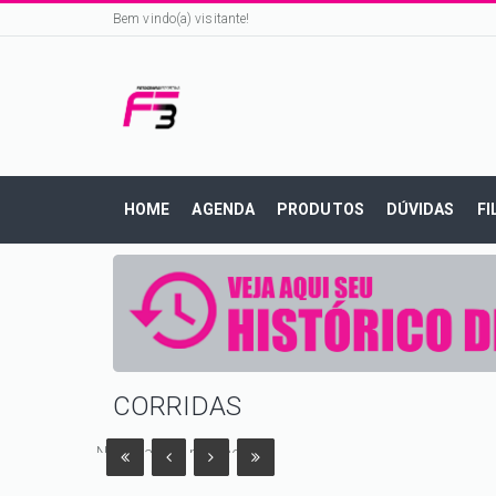
Bem vindo(a) visitante!
HOME
AGENDA
PRODUTOS
DÚVIDAS
FI
CORRIDAS
No data was returned.