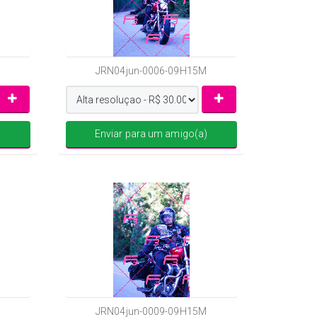
JRN04jun-0006-09H15M
)
Enviar para um amigo(a)
JRN04jun-0009-09H15M