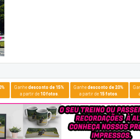
15%
Ganhe
desconto de 20%
Ganhe
desconto de 25%
Ga
a partir de
15 fotos
.
a partir de
20 fotos
.