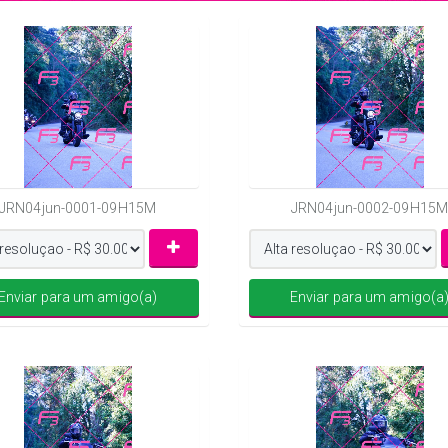
JRN04jun-0001-09H15M
JRN04jun-0002-09H15M
Enviar para um amigo(a)
Enviar para um amigo(a