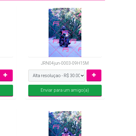
JRN04jun-0003-09H15M
)
Enviar para um amigo(a)