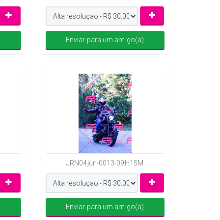
)
Enviar para um amigo(a)
JRN04jun-0013-09H15M
)
Enviar para um amigo(a)