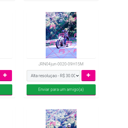
JRN04jun-0020-09H15M
)
Enviar para um amigo(a)