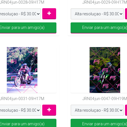
JRN04jun-0028-09H17M
JRN04jun-0029-09H17M
Enviar para um amigo(a)
Enviar para um amigo(a
JRN04jun-0031-09H17M
JRN04jun-0047-09H19M
Enviar para um amigo(a)
Enviar para um amigo(a