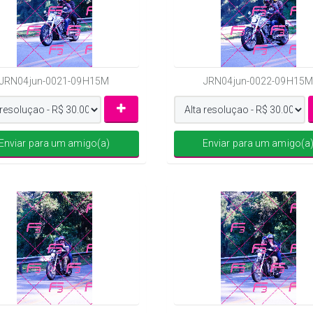
JRN04jun-0021-09H15M
JRN04jun-0022-09H15M
Enviar para um amigo(a)
Enviar para um amigo(a