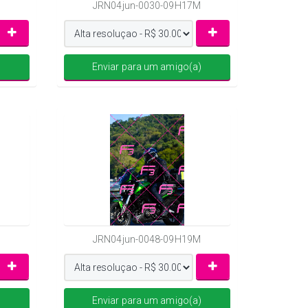
JRN04jun-0030-09H17M
)
Enviar para um amigo(a)
JRN04jun-0048-09H19M
)
Enviar para um amigo(a)