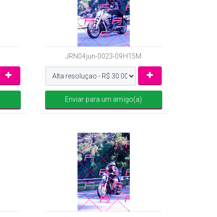
JRN04jun-0023-09H15M
)
Enviar para um amigo(a)