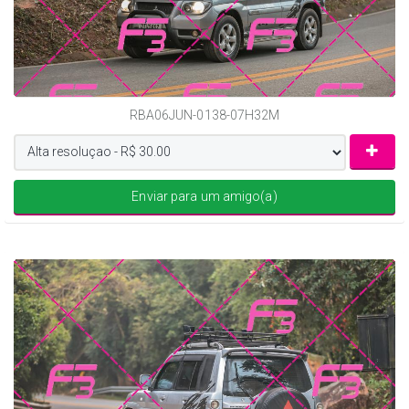
RBA06JUN-0138-07H32M
Enviar para um amigo(a)