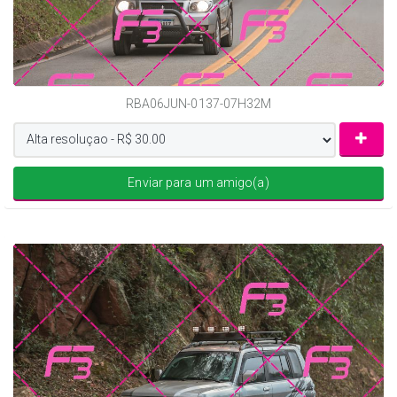
RBA06JUN-0137-07H32M
Enviar para um amigo(a)