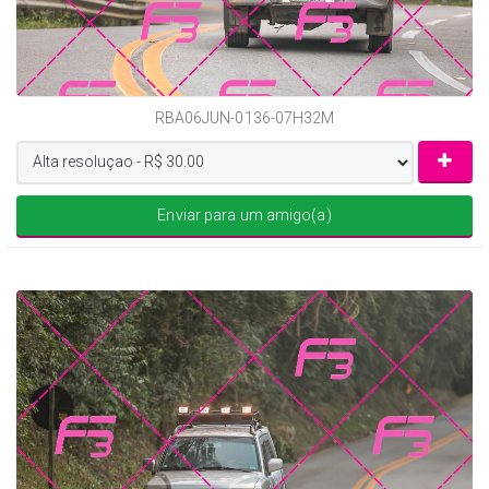
RBA06JUN-0136-07H32M
Enviar para um amigo(a)