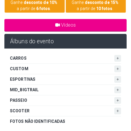
Ganhe
desconto de 10%
Ganhe
desconto de 15%
a partir de
6 fotos
.
a partir de
10 fotos
.
Vídeos
Álbuns do evento
CARROS
CUSTOM
ESPORTIVAS
MID_BIGTRAIL
PASSEIO
SCOOTER
FOTOS NÃO IDENTIFICADAS