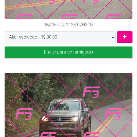
RBA06JUN-0133-07H31M
Enviar para um amigo(a)