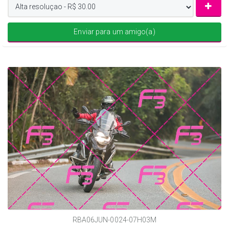
Enviar para um amigo(a)
RBA06JUN-0024-07H03M