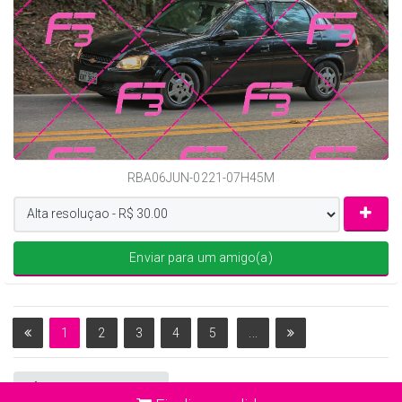
RBA06JUN-0221-07H45M
Enviar para um amigo(a)
1
2
3
4
5
...
Voltar para home