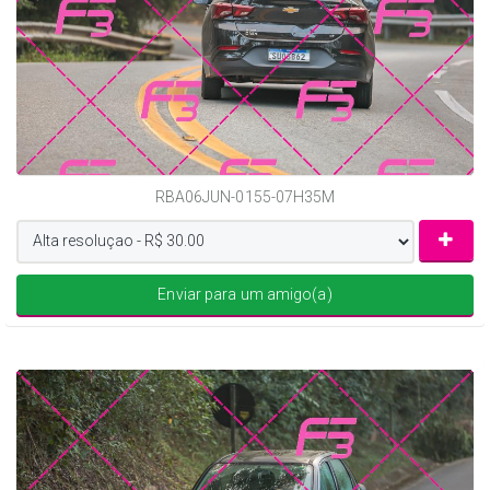
RBA06JUN-0155-07H35M
Enviar para um amigo(a)