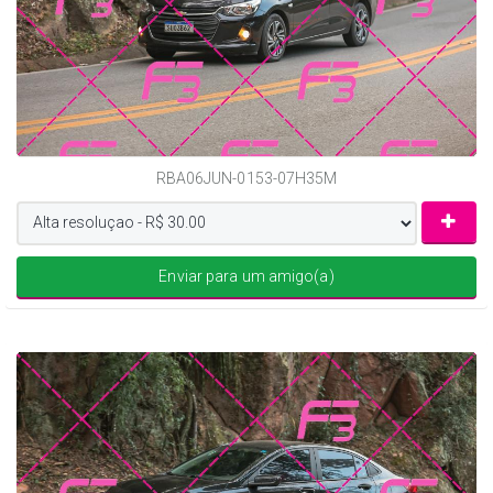
RBA06JUN-0153-07H35M
Enviar para um amigo(a)