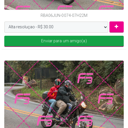
RBA06JUN-0074-07H22M
Enviar para um amigo(a)