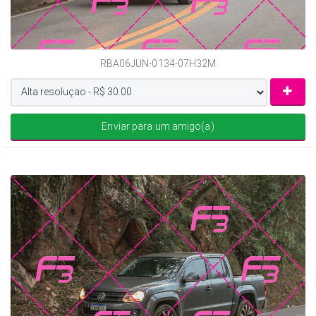
RBA06JUN-0134-07H32M
Enviar para um amigo(a)