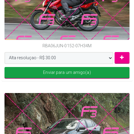
RBA06JUN-0152-07H34M
Enviar para um amigo(a)