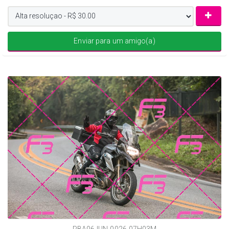
Enviar para um amigo(a)
RBA06JUN-0026-07H03M