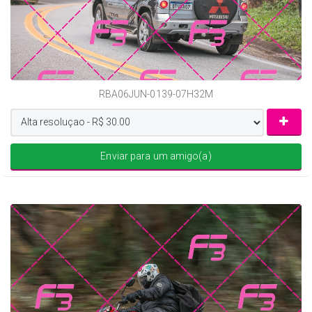
RBA06JUN-0139-07H32M
Enviar para um amigo(a)