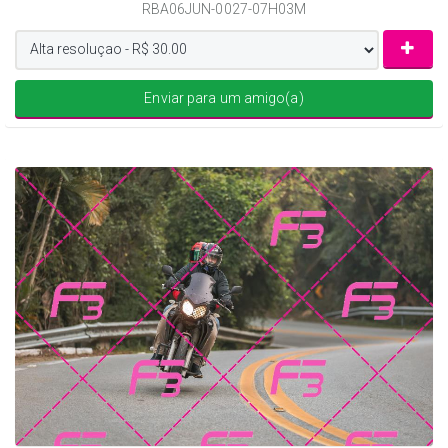
RBA06JUN-0027-07H03M
Enviar para um amigo(a)