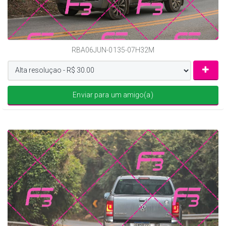
RBA06JUN-0135-07H32M
Enviar para um amigo(a)