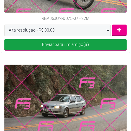
RBA06JUN-0075-07H22M
Enviar para um amigo(a)