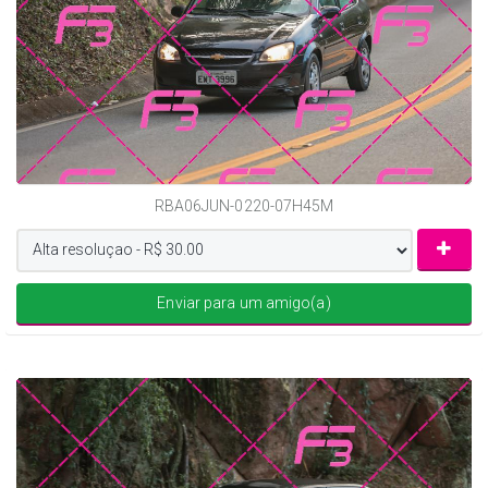
RBA06JUN-0220-07H45M
Enviar para um amigo(a)