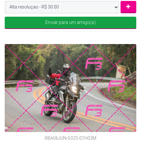
Enviar para um amigo(a)
RBA06JUN-0025-07H03M