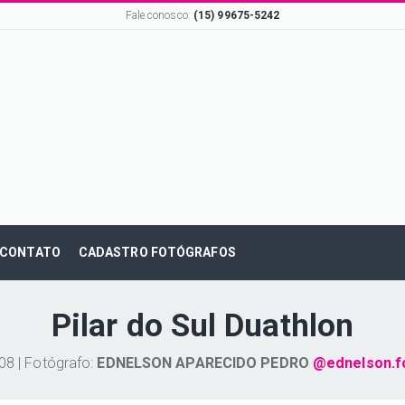
Fale conosco:
(15) 99675-5242
CONTATO
CADASTRO FOTÓGRAFOS
Pilar do Sul Duathlon
08 | Fotógrafo:
EDNELSON APARECIDO PEDRO
@ednelson.f