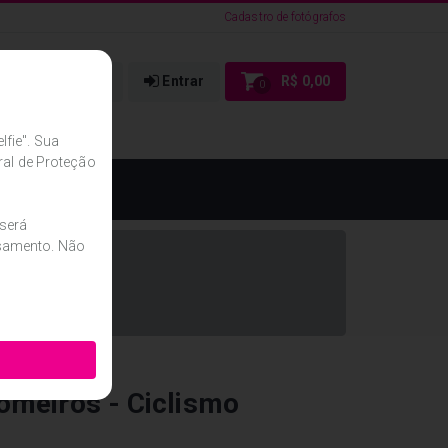
Cadastro de fotógrafos
Cadastrar
Entrar
R$ 0,00
0
fie". Sua
ral de Proteção
 será
ssamento. Não
omeiros - Ciclismo