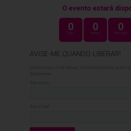
O evento estará disp
0
0
0
Dias
Horas
Minutos
AVISE-ME QUANDO LIBERAR!
Informe seu e-mail abaixo, e te notificaremos assim q
disponíveis.
Seu nome
Seu e-mail