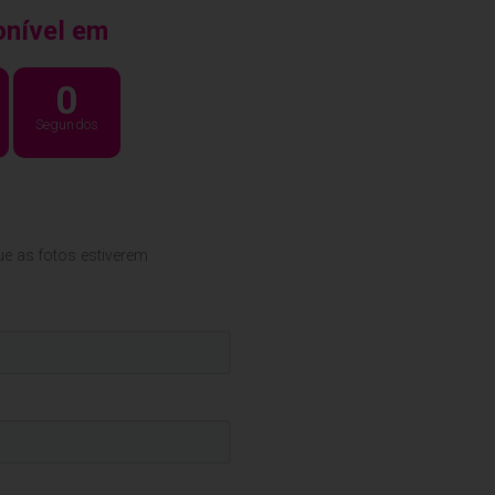
onível em
0
Segundos
ue as fotos estiverem