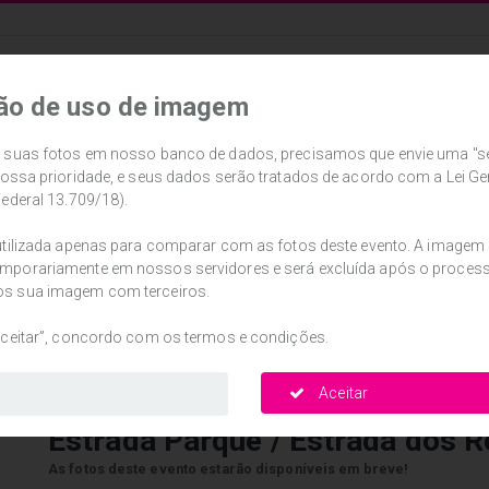
ão de uso de imagem
 suas fotos em nosso banco de dados, precisamos que envie uma "sel
nossa prioridade, e seus dados serão tratados de acordo com a Lei Ge
Federal 13.709/18).
LTRO POR DATA
PESQUISA POR CÓDIGO
F3 NO SEU EVENTO
utilizada apenas para comparar com as fotos deste evento. A imagem
mporariamente em nossos servidores e será excluída após o proce
s sua imagem com terceiros.
aceitar”, concordo com os termos e condições.
Aceitar
Estrada Parque / Estrada dos R
As fotos deste evento estarão disponíveis em breve!